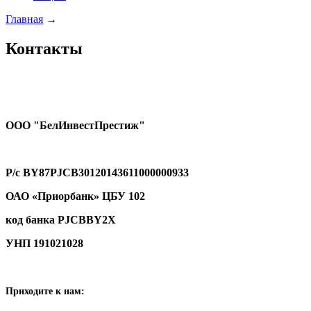
Главная
→
Контакты
ООО "БелИнвестПрестиж"
Р/с
BY
87
PJCB
30120143611000000933
ОАО «Приорбанк»
ЦБУ 102
код банка PJCBBY2X
УНП 191021028
Приходите к нам: