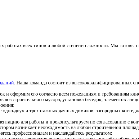
работах всех типов и любой степени сложности. Мы готовы пре
зданий
. Наша команда состоит из высококвалифицированных сп
ок и оформим его согласно всем пожеланиям и требованиям клие
вывоз строительного мусора, установка беседок, элементов ланд
роения;
е одно-двух и трехэтажных дачных домиков, загородных коттедж
ентацию для работы и проконсультируем по согласованию с к
котором возникает необходимость на любой строительной площадк
ьтесь профессионалам и наслаждайтесь результатом;
адка плитки, элементов декора, покраска стен, поклейка обоев и 