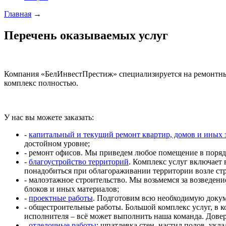
Главная
→
Перечень оказываемых услуг
Компания «БелИнвестПрестиж» специализируется на ремонтных 
комплекс полностью.
У нас вы можете заказать:
-
капитальный и текущий ремонт квартир, домов и иных 
достойном уровне;
- ремонт офисов. Мы приведем любое помещение в поряд
-
благоустройство территорий
. Комплекс услуг включает 
понадобиться при облагораживании территории возле ст
- малоэтажное строительство. Мы возьмемся за возведени
блоков и иных материалов;
-
проектные работы
. Подготовим всю необходимую докум
- общестроительные работы. Большой комплекс услуг, в 
исполнителя – всё может выполнить наша команда. Довер
-
отделочные работы
: шпатлевка стен, настил полов, укл